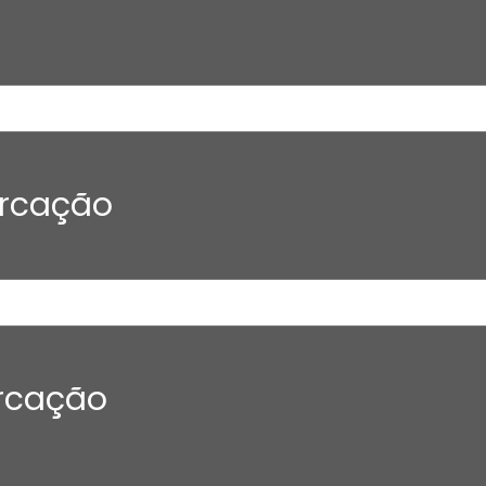
rcação
rcação