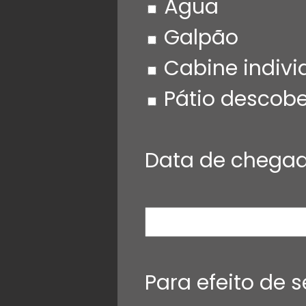
Água
Galpão
Cabine indivi
Pátio descobe
Data de chega
Para efeito de 