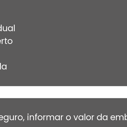
dual
rto
da
seguro, informar o valor da e