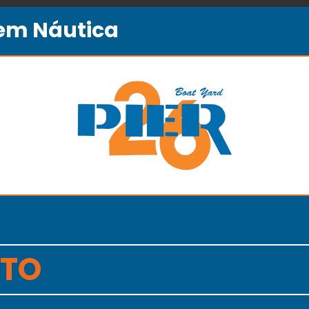
gem Náutica
TO